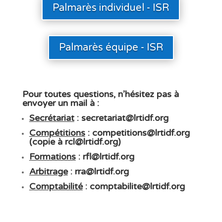
Palmarès individuel - ISR
Palmarès équipe - ISR
Pour toutes questions, n’hésitez pas à
envoyer un mail à
:
Secrétariat
:
secretariat@lrtidf.org
Compétitions
:
competitions@lrtidf.org
(copie à
rcl@lrtidf.org
)
Formations
:
rfl@lrtidf.org
Arbitrage
:
rra@lrtidf.org
Comptabilité
:
comptabilite@lrtidf.org