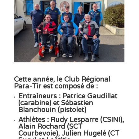
Cette année, le
Club Régional
Para-Tir
est composé de :
Entraîneurs
: Patrice
Gaudillat
(carabine) et Sébastien
Blanchouin
(pistolet)
Athlètes
: Rudy
Lesparre
(CSINI),
Alain
Rochard
(SCT
Courbevoie), Julien
Hugelé
(CT