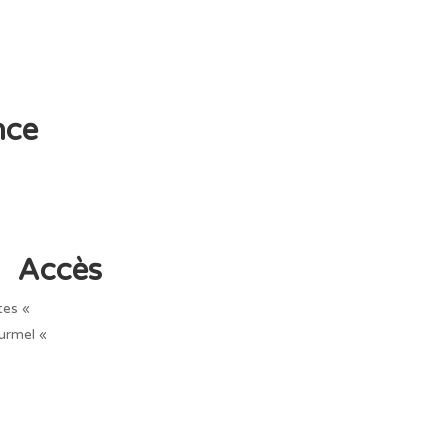
nce
Accès
tes «
ourmel «