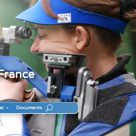
 France
al
Documents