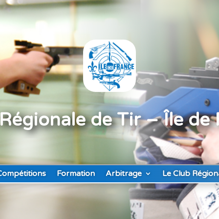
Régionale de Tir – Île de
Compétitions
Formation
Arbitrage
Le Club Région