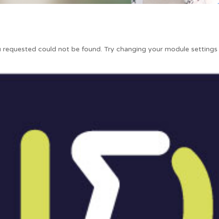
 requested could not be found. Try changing your module settings