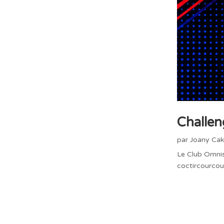
Challen
par
Joany Cak
Le Club Omnis
coctircourco