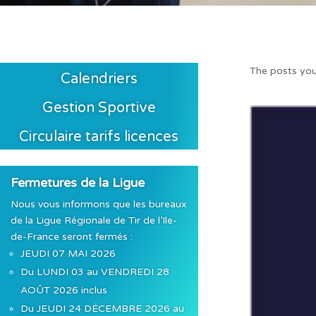
The posts you
Calendriers
Gestion Sportive
Circulaire tarifs licences
Fermetures de la Ligue
Nous vous informons que les bureaux
de la Ligue Régionale de Tir de l’Ile-
de-France seront fermés :
JEUDI 07 MAI 2026
Du LUNDI 03 au VENDREDI 28
AOÛT 2026 inclus
Du JEUDI 24 DÉCEMBRE 2026 au