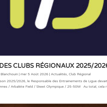
 DES CLUBS RÉGIONAUX 2025/202
 Blanchouin
|
mer 5 Août 2026
|
Actualités
,
Club Régional
ison 2025/2026, le Responsable des Entrainements de Ligue devait
nnes / Arbalète Field / Skeet Olympique / 25-50M Au total, cela re