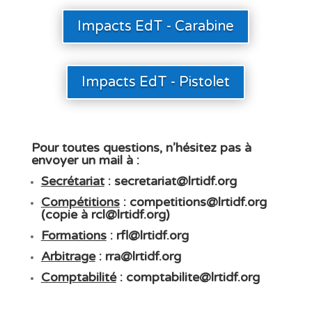
Impacts EdT - Carabine
Impacts EdT - Pistolet
Pour toutes questions, n’hésitez pas à
envoyer un mail à
:
Secrétariat
:
secretariat@lrtidf.org
Compétitions
:
competitions@lrtidf.org
(copie à
rcl@lrtidf.org
)
Formations
:
rfl@lrtidf.org
Arbitrage
:
rra@lrtidf.org
Comptabilité
:
comptabilite@lrtidf.org