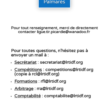
Palmarès
Pour tout renseignement, merci de directement
contacter
ligue.tir.picardie@wanadoo.fr
Pour toutes questions, n’hésitez pas à
envoyer un mail à
:
Secrétariat
:
secretariat@lrtidf.org
Compétitions
:
competitions@lrtidf.org
(copie à
rcl@lrtidf.org
)
Formations
:
rfl@lrtidf.org
Arbitrage
:
rra@lrtidf.org
Comptabilité
:
comptabilite@lrtidf.org