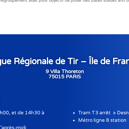
r regroupement avait pour objectif de poser des bases solides afin 
gue Régionale de Tir – Île de Fra
9 Villa Thoreton
75015 PARIS
h00, et de 14h30 à
Tram T3 arrêt » Desn
Métro ligne 8 station
’après-midi