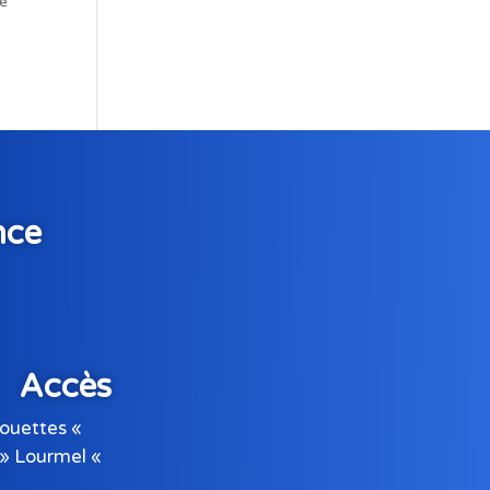
de
nce
Accès
ouettes «
 » Lourmel «