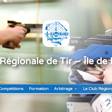
Régionale de Tir – Île de
Compétitions
Formation
Arbitrage
Le Club Région