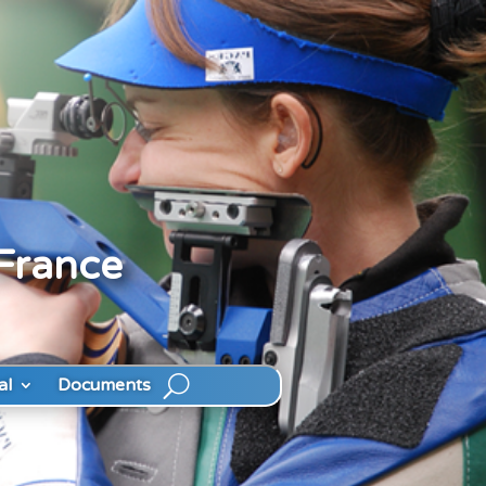
 France
al
Documents