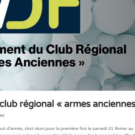
lub régional « armes anciennes
nes
 d’année, s’est réuni pour la première fois le samedi 21 février au